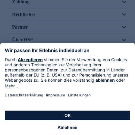
Zahlung
Rechtliches
Partner
Über HSE
Im TV
HSE International
Versand durch
Folge uns
AGB
Datenschutz
Impressum
Alle Rechte vorbehalten. Alle Preise inkl. gesetzlicher MwSt., zzgl. Versandkosten.