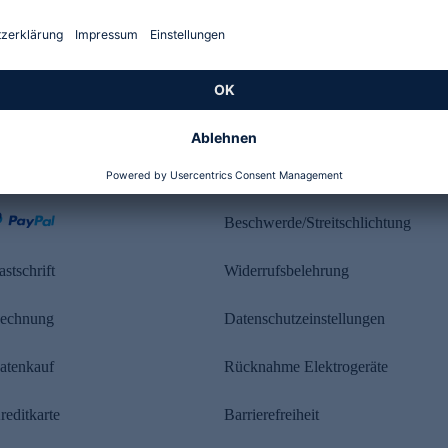
Kundenbewertung
ahlung
Rechtliches
Beschwerde/Streitschlichtung
astschrift
Widerrufsbelehrung
echnung
Datenschutzeinstellungen
atenkauf
Rücknahme Elektrogeräte
reditkarte
Barrierefreiheit