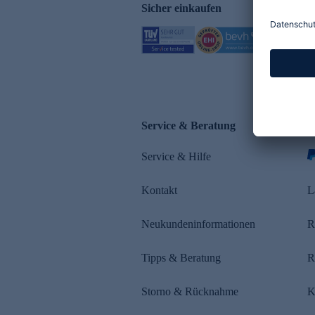
Sicher einkaufen
Service & Beratung
Z
Service & Hilfe
Kontakt
L
Neukundeninformationen
R
Tipps & Beratung
R
Storno & Rücknahme
K