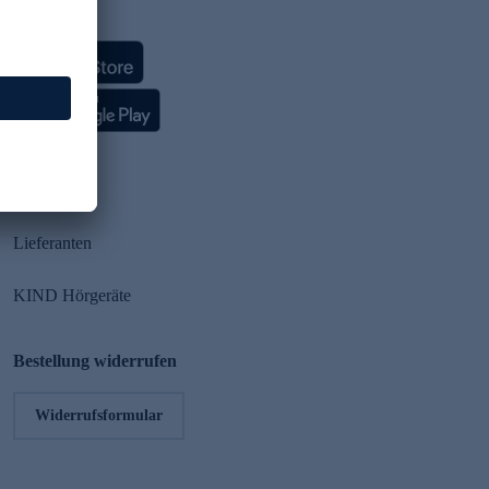
HSE App
Partner
Lieferanten
KIND Hörgeräte
Bestellung widerrufen
Widerrufsformular