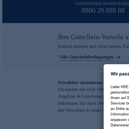
Gebührenfreie Bestell-Hotlin
0800 29 888 88
Ihre Gutschein-Vorteile a
Einfach einlösen und sofort sparen. F
1
Alle Gutscheinbedingungen
Newsletter abonnieren – 10 € Gutsch
Ich möchte den HSE-Newsletter abonni
Angebote & Gutscheine per E-Mail erh
bekommen Sie einen 10 € Gutschein. Ei
den Newsletter-E-Mails möglich.