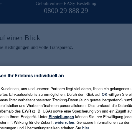
e
Gebührenfreie EASy-Bestellung
0800 29 888 29
uf einen Blick
aire Bedingungen und volle Transparenz.
ein erhalten
eren und aktuelle Trends,
E-Mail-Adresse eingeben
alten. Als Dankeschön
ne Abmeldung ist jederzeit in
Es gelten die
Datenschutzrichtlinien
un