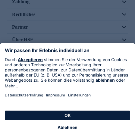
Zahlung
Rechtliches
Partner
Über HSE
Im TV
HSE International
Versand durch
Folge uns
AGB
Datenschutz
Impressum
Alle Rechte vorbehalten. Alle Preise inkl. gesetzlicher MwSt., zzgl. Versandkosten.