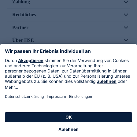
Zahlung
Rechtliches
Partner
Über HSE
Im TV
HSE International
Versand durch
Folge uns
AGB
Datenschutz
Impressum
Alle Rechte vorbehalten. Alle Preise inkl. gesetzlicher MwSt., zzgl. Versandkosten.