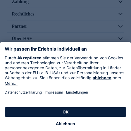
Zahlung
Rechtliches
Partner
Über HSE
Im TV
HSE International
Versand durch
Folge uns
AGB
Datenschutz
Impressum
Alle Rechte vorbehalten. Alle Preise inkl. gesetzlicher MwSt., zzgl. Versandkosten.