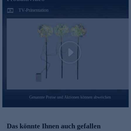
mit 30 warmweißen LEDs
mit 6-Stunden-Timer-Funktion
TV-Präsentation
3 AA-Batterien sind im Lieferumfang enthalten
durch den Batteriebetrieb unabhängig von einer Steckdose
in der Nähe und dadurch sehr variabel
mit unauffälligem transparenten Kabel
Tipp: weitere LED-Leuchtzweige mit Zitronen unter
481363
Play
Ergänzende Artikel (Batterien/Akkus):
476053 - 70tlg. Batterienset: 38xAA + 32xAAA (verfügbar
ca. ab Ende März 2025)
Gleich heute noch online bestellen.
Genannte Preise und Aktionen können abweichen
Das könnte Ihnen auch gefallen