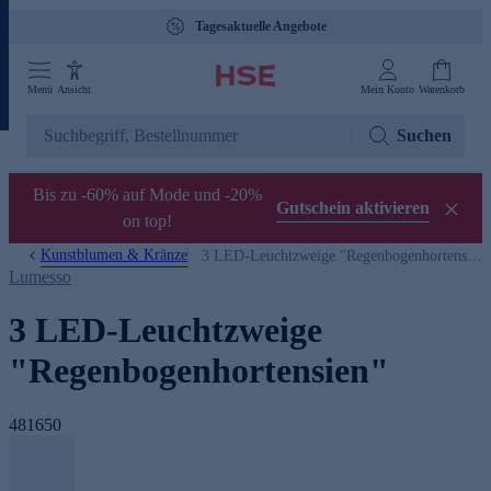
Tagesaktuelle Angebote
Menü
Ansicht
Mein Konto
Warenkorb
Suchen
Bis zu -60% auf Mode und -20%
Gutschein aktivieren
on top!
Kunstblumen & Kränze
3 LED-Leuchtzweige "Regenbogenhortensien"
Lumesso
3 LED-Leuchtzweige
"Regenbogenhortensien"
481650