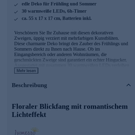
edle Deko für Frühling und Sommer
30 warmweiße LEDs, 6h-Timer
ca. 55 x 17 x 17 cm, Batterien inkl.
Verschönern Sie Ihr Zuhause mit diesen dekorativen
Zweigen, üppig verziert mit mehrfarbigen Kunstblüten.
Diese charmante Deko bringt den Zauber des Frühlings und
Sommers direkt zu Ihnen nach Hause. Ob im
Eingangsbereich oder anderen Wohnräumen, die
geschmückten Zweige sind garantiert ein echter Hingucker.
Ausgestattet mit zusammen 30 warmweißen LEDs verleihen
die Zweige Ihrem Raum auch im Dunkeln eine gemütliche
Mehr lesen
Atmosphäre. Ein praktischer 6-Stunden-Timer übernimmt
das An- und Ausschalten für Sie. Lassen Sie Ihr Zuhause mit
Beschreibung
der Schönheit der Natur erstrahlen.
Die Details für Sie in der Übersicht
Floraler Blickfang mit romantischem
dekorative Zweige
Lichteffekt
üppig mit bunten Kunstblüten besetzt
tolle Deko für Frühling und Sommer
Hingucker in Eingangsbereichen und anderen
Wohnräumen