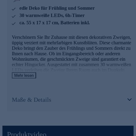
mit 30 warmweißen LEDs
edle Deko für Frühling und Sommer
mit 6-Stunden-Timer-Funktion
3 AA-Batterien sind im Lieferumfang enthalten
30 warmweiße LEDs, 6h-Timer
ca. 55 x 17 x 17 cm, Batterien inkl.
durch den Batteriebetrieb unabhängig von einer
Steckdose in der Nähe und dadurch sehr variabel
Verschönern Sie Ihr Zuhause mit diesen dekorativen Zweigen,
mit unauffälligem transparenten Kabel
üppig verziert mit mehrfarbigen Kunstblüten. Diese charmante
Deko bringt den Zauber des Frühlings und Sommers direkt zu
Tipp: weitere LED-Leuchtzweige mit Zitronen unter
Ihnen nach Hause. Ob im Eingangsbereich oder anderen
481363
Wohnräumen, die geschmückten Zweige sind garantiert ein
echter Hingucker. Ausgestattet mit zusammen 30 warmweißen
Ergänzende Artikel (Batterien/Akkus):
LEDs verleihen die Zweige Ihrem Raum auch im Dunkeln
eine gemütliche Atmosphäre. Ein praktischer 6-Stunden-Timer
Mehr lesen
476053 - 70tlg. Batterienset: 38xAA + 32xAAA
übernimmt das An- und Ausschalten für Sie. Lassen Sie Ihr
(verfügbar ca. ab Ende März 2025)
Zuhause mit der Schönheit der Natur erstrahlen.
Gleich heute noch online bestellen.
Maße & Details
Die Details für Sie in der Übersicht
dekorative Zweige
üppig mit bunten Kunstblüten besetzt
tolle Deko für Frühling und Sommer
Hingucker in Eingangsbereichen und anderen
Wohnräumen
Produktvideo