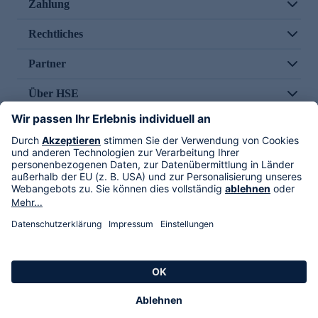
Zahlung
Rechtliches
Partner
Über HSE
Im TV
HSE International
Versand durch
Folge uns
AGB
Datenschutz
Impressum
Alle Rechte vorbehalten. Alle Preise inkl. gesetzlicher MwSt., zzgl. Versandkosten.