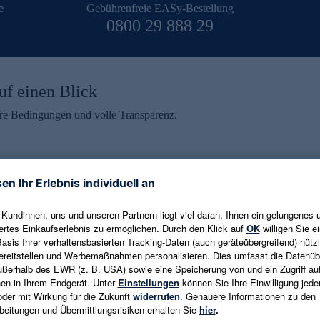
e
Gebührenfreie EASy-Bestellung
0800 29 888 29
uf einen Blick
aire Bedingungen und volle Transparenz.
ein erhalten
eren und aktuelle Trends,
E-Mail-Adresse eingeben
alten. Als Dankeschön
ne Abmeldung ist jederzeit in
Es gelten die
Datenschutzrichtlinien
un