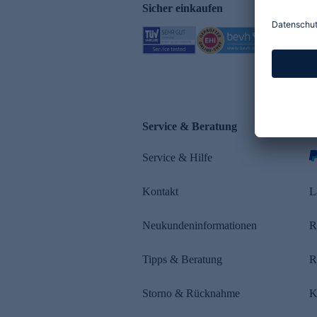
Sicher einkaufen
Service & Beratung
Z
Service & Hilfe
s
Kontakt
L
Neukundeninformationen
R
Tipps & Beratung
R
Storno & Rücknahme
K