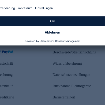
Kundenbewertung
ahlung
Rechtliches
Beschwerde/Streitschlichtung
astschrift
Widerrufsbelehrung
echnung
Datenschutzeinstellungen
atenkauf
Rücknahme Elektrogeräte
reditkarte
Barrierefreiheit