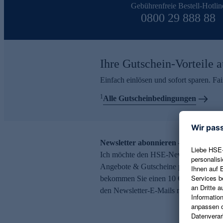
Gebührenfreie Bestell-Hotlin
0800 29 888 88
Ihre Gutschein-Vorteile a
Einfach einlösen und sofort sparen. F
1
Alle Gutscheinbedingungen
Newsletter abonnieren – 10 € Gutsch
Ich möchte den HSE-Newsletter abonni
Angebote & Gutscheine per E-Mail erh
bekommen Sie einen 10 € Gutschein. Ei
den Newsletter-E-Mails möglich.