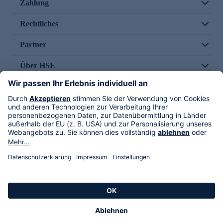
Zahlung
Rechtliches
Partner
Über HSE
Im TV
HSE International
Versand durch
Folge uns
AGB
Datenschutz
Impressum
Alle Rechte vorbehalten. Alle Preise inkl. gesetzlicher MwSt., zzgl. Versandkosten.