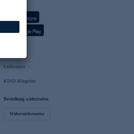
HSE App
Partner
Lieferanten
KIND Hörgeräte
Bestellung widerrufen
Widerrufsformular