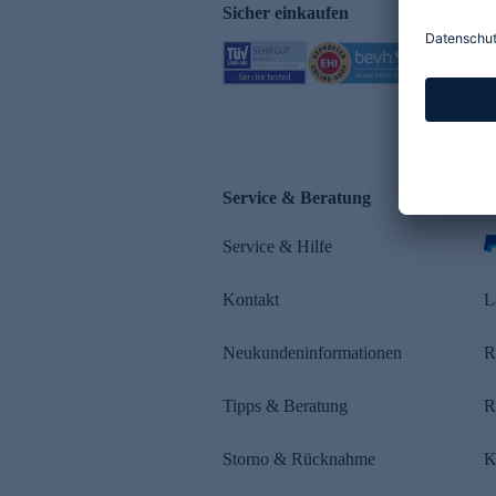
Sicher einkaufen
Service & Beratung
Z
Service & Hilfe
Kontakt
L
Neukundeninformationen
R
Tipps & Beratung
R
Storno & Rücknahme
K