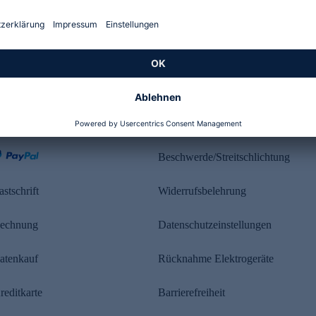
Kundenbewertung
ahlung
Rechtliches
Beschwerde/Streitschlichtung
astschrift
Widerrufsbelehrung
echnung
Datenschutzeinstellungen
atenkauf
Rücknahme Elektrogeräte
reditkarte
Barrierefreiheit