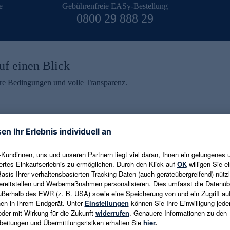
e
Gebührenfreie EASy-Bestellung
0800 29 888 29
uf einen Blick
aire Bedingungen und volle Transparenz.
ein erhalten
eren und aktuelle Trends,
E-Mail-Adresse eingeben
alten. Als Dankeschön
ne Abmeldung ist jederzeit in
Es gelten die
Datenschutzrichtlinien
un