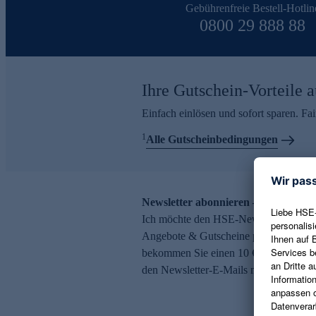
Gebührenfreie Bestell-Hotlin
0800 29 888 88
Ihre Gutschein-Vorteile a
Einfach einlösen und sofort sparen. F
1
Alle Gutscheinbedingungen
Newsletter abonnieren – 10 € Gutsch
Ich möchte den HSE-Newsletter abonni
Angebote & Gutscheine per E-Mail erh
bekommen Sie einen 10 € Gutschein. Ei
den Newsletter-E-Mails möglich.