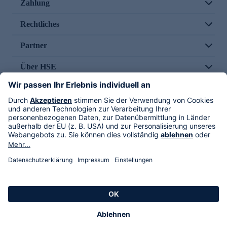
Zahlung
Rechtliches
Partner
Über HSE
Im TV
HSE International
Versand durch
Folge uns
AGB
Datenschutz
Impressum
Alle Rechte vorbehalten. Alle Preise inkl. gesetzlicher MwSt., zzgl. Versandkosten.