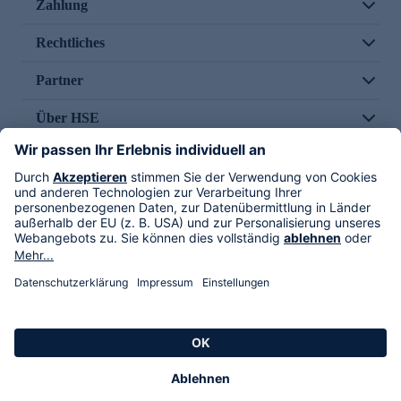
Zahlung
Rechtliches
Partner
Über HSE
Im TV
HSE International
Versand durch
Folge uns
AGB
Datenschutz
Impressum
Alle Rechte vorbehalten. Alle Preise inkl. gesetzlicher MwSt., zzgl. Versandkosten.