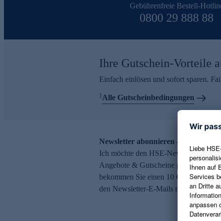
Gebührenfreie Bestell-Hotlin
0800 29 888 88
Ihre Gutschein-Vorteile a
Einfach einlösen und sofort sparen. F
1
Alle Gutscheinbedingungen
Newsletter abonnieren – 10 € Gutsch
Ich möchte den HSE-Newsletter abonni
Angebote & Gutscheine per E-Mail erh
bekommen Sie einen 10 € Gutschein. Ei
den Newsletter-E-Mails möglich.