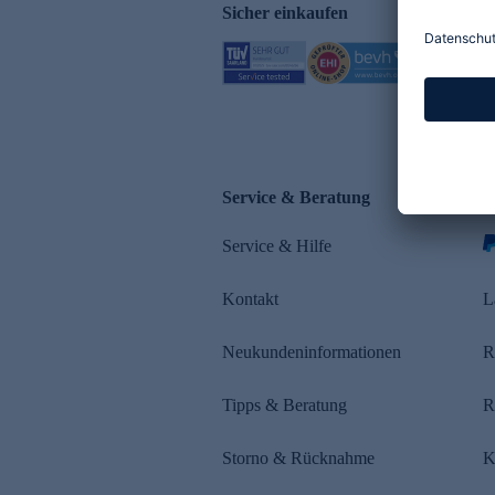
Sicher einkaufen
Service & Beratung
Z
Service & Hilfe
Kontakt
L
Neukundeninformationen
R
Tipps & Beratung
R
Storno & Rücknahme
K