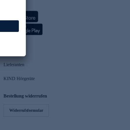
HSE App
Partner
Lieferanten
KIND Hörgeräte
Bestellung widerrufen
Widerrufsformular