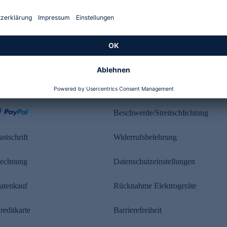
Kundenbewertung
ahlung
Rechtliches
Beschwerde/Streitschlichtung
astschrift
Widerrufsbelehrung
echnung
Datenschutzeinstellungen
atenkauf
Rücknahme Elektrogeräte
reditkarte
Barrierefreiheit