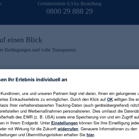
e
Gebührenfreie EASy-Bestellung
0800 29 888 29
uf einen Blick
aire Bedingungen und volle Transparenz.
ein erhalten
eren und aktuelle Trends,
E-Mail-Adresse eingeben
alten. Als Dankeschön
ne Abmeldung ist jederzeit in
Es gelten die
Datenschutzrichtlinien
un