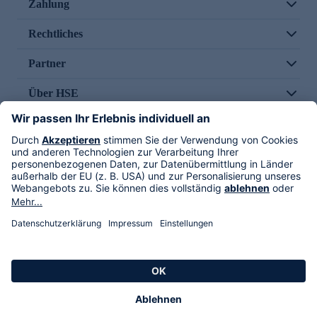
Zahlung
Rechtliches
Partner
Über HSE
Im TV
HSE International
Versand durch
Folge uns
AGB
Datenschutz
Impressum
Alle Rechte vorbehalten. Alle Preise inkl. gesetzlicher MwSt., zzgl. Versandkosten.