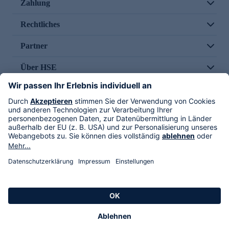
Zahlung
Rechtliches
Partner
Über HSE
Im TV
HSE International
Versand durch
Folge uns
AGB
Datenschutz
Impressum
Alle Rechte vorbehalten. Alle Preise inkl. gesetzlicher MwSt., zzgl. Versandkosten.