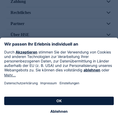
Zahlung
Rechtliches
Partner
Über HSE
Im TV
HSE International
Versand durch
Folge uns
AGB
Datenschutz
Impressum
Alle Rechte vorbehalten. Alle Preise inkl. gesetzlicher MwSt., zzgl. Versandkosten.