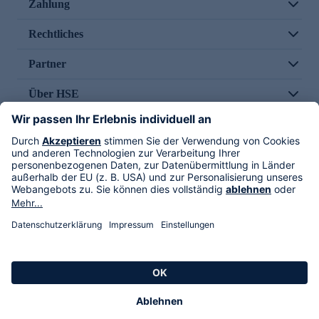
Zahlung
Rechtliches
Partner
Über HSE
Im TV
HSE International
Versand durch
Folge uns
AGB
Datenschutz
Impressum
Alle Rechte vorbehalten. Alle Preise inkl. gesetzlicher MwSt., zzgl. Versandkosten.