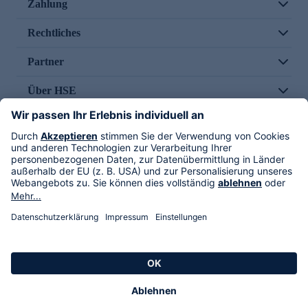
Zahlung
Rechtliches
Partner
Über HSE
Im TV
HSE International
Versand durch
Folge uns
AGB
Datenschutz
Impressum
Alle Rechte vorbehalten. Alle Preise inkl. gesetzlicher MwSt., zzgl. Versandkosten.