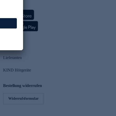
HSE App
Partner
Lieferanten
KIND Hörgeräte
Bestellung widerrufen
Widerrufsformular