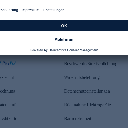
Kundenbewertung
ahlung
Rechtliches
Beschwerde/Streitschlichtung
astschrift
Widerrufsbelehrung
echnung
Datenschutzeinstellungen
atenkauf
Rücknahme Elektrogeräte
reditkarte
Barrierefreiheit