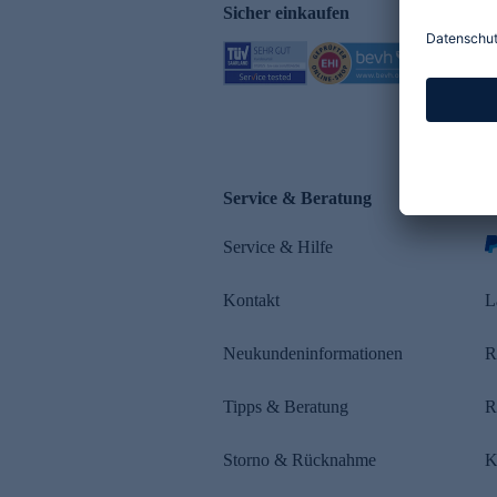
Sicher einkaufen
Service & Beratung
Z
Service & Hilfe
Kontakt
L
Neukundeninformationen
R
Tipps & Beratung
R
Storno & Rücknahme
K