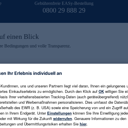
e
Gebührenfreie EASy-Bestellung
0800 29 888 29
uf einen Blick
aire Bedingungen und volle Transparenz.
ein erhalten
eren und aktuelle Trends,
E-Mail-Adresse eingeben
alten. Als Dankeschön
ne Abmeldung ist jederzeit in
Es gelten die
Datenschutzrichtlinien
un