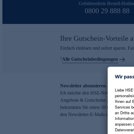
Gebührenfreie Bestell-Hotlin
0800 29 888 88
Ihre Gutschein-Vorteile a
Einfach einlösen und sofort sparen. F
1
Alle Gutscheinbedingungen
Newsletter abonnieren – 10 € Gutsch
Ich möchte den HSE-Newsletter abonni
Angebote & Gutscheine per E-Mail erh
bekommen Sie einen 10 € Gutschein. Ei
den Newsletter-E-Mails möglich.