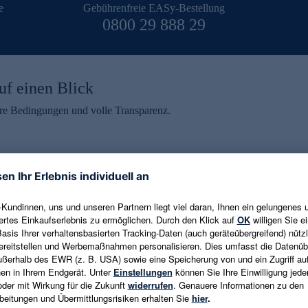
e
Gebührenfreie EASy-Bestellung
0800 29 888 29
uf einen Blick
aire Bedingungen und volle Transparenz.
ein erhalten
eren und aktuelle Trends,
E-Mail-Adresse eingeben
alten. Als Dankeschön
ne Abmeldung ist jederzeit in
Es gelten die
Datenschutzrichtlinien
un