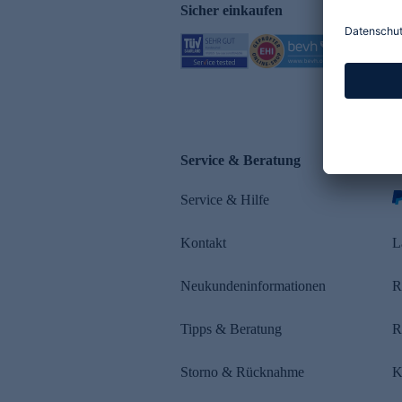
Sicher einkaufen
Service & Beratung
Z
Service & Hilfe
s
Kontakt
L
Neukundeninformationen
R
Tipps & Beratung
R
Storno & Rücknahme
K