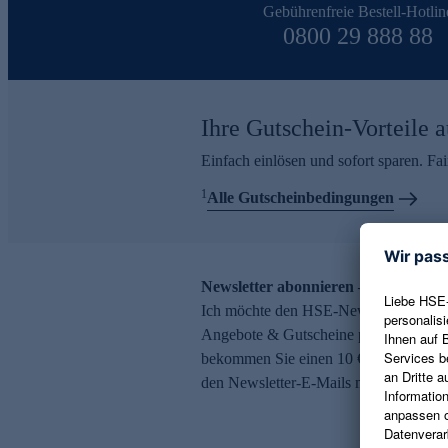
Gebührenfreie Bestell-Hotlin
0800 29 888 88
Ihre Gutschein-Vorteile a
Einfach einlösen und sofort sparen. F
1
Alle Gutscheinbedingungen
Newsletter abonnieren – 10 € Gutsch
Ich möchte den HSE-Newsletter abonni
Angebote & Gutscheine per E-Mail erh
bekommen Sie einen 10 € Gutschein. Ei
den Newsletter-E-Mails möglich.