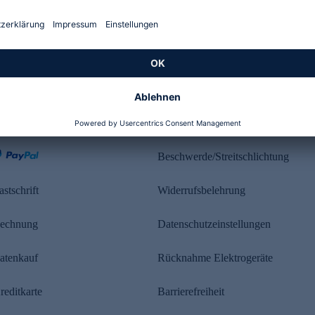
Kundenbewertung
ahlung
Rechtliches
Beschwerde/Streitschlichtung
astschrift
Widerrufsbelehrung
echnung
Datenschutzeinstellungen
atenkauf
Rücknahme Elektrogeräte
reditkarte
Barrierefreiheit