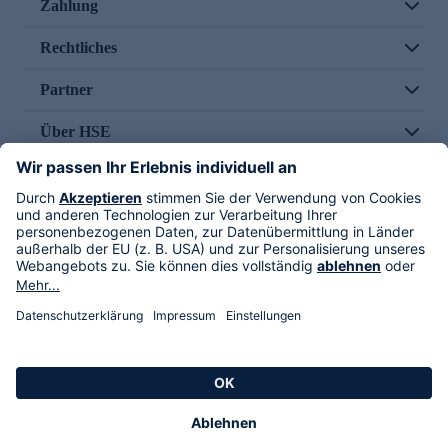
Zahlung
Rechtliches
Partner
Über HSE
Im TV
HSE International
Versand durch
Folge uns
AGB
Datenschutz
Impressum
Alle Rechte vorbehalten. Alle Preise inkl. gesetzlicher MwSt., zzgl. Versandkosten.