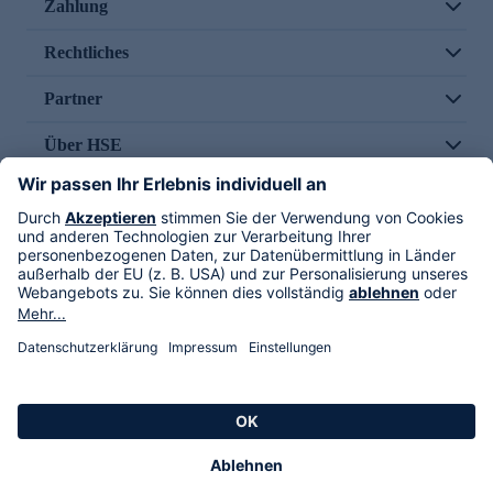
Zahlung
Rechtliches
Partner
Über HSE
Im TV
HSE International
Versand durch
Folge uns
AGB
Datenschutz
Impressum
Alle Rechte vorbehalten. Alle Preise inkl. gesetzlicher MwSt., zzgl. Versandkosten.