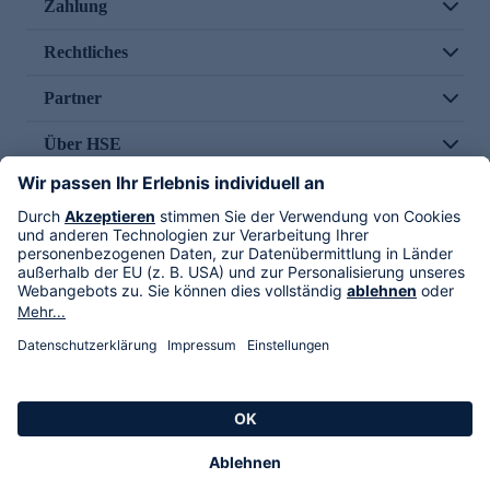
Zahlung
Rechtliches
Partner
Über HSE
Im TV
HSE International
Versand durch
Folge uns
AGB
Datenschutz
Impressum
Alle Rechte vorbehalten. Alle Preise inkl. gesetzlicher MwSt., zzgl. Versandkosten.