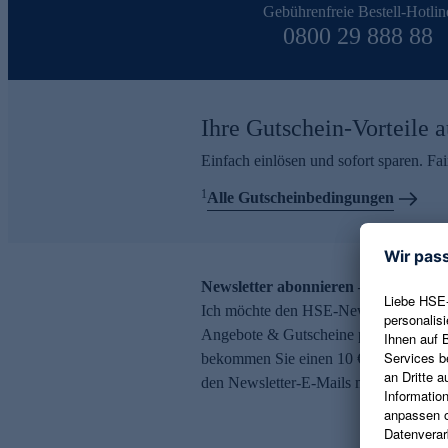
Gebührenfreie Bestell-Hotlin
0800 29 888 88
Ihre Gutschein-Vorteile a
Einfach einlösen und sofort sparen. F
1
Alle Gutscheinbedingungen
Newsletter abonnieren – 10 € Gutsch
Ich möchte den HSE-Newsletter abonni
Angebote & Gutscheine per E-Mail erh
bekommen Sie einen 10 € Gutschein. Ei
den Newsletter-E-Mails möglich.