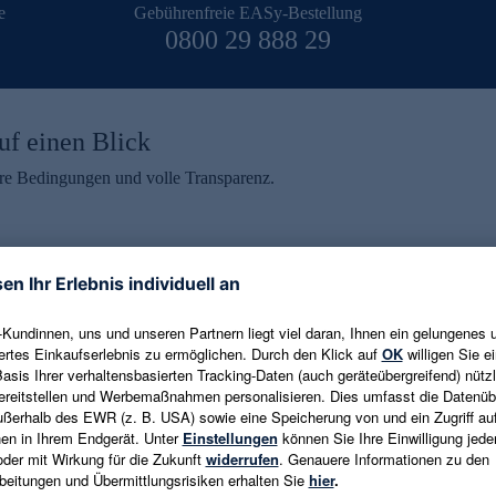
e
Gebührenfreie EASy-Bestellung
0800 29 888 29
uf einen Blick
aire Bedingungen und volle Transparenz.
ein erhalten
eren und aktuelle Trends,
E-Mail-Adresse eingeben
alten. Als Dankeschön
ne Abmeldung ist jederzeit in
Es gelten die
Datenschutzrichtlinien
un