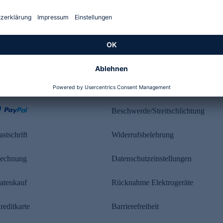
Kundenbewertung
ahlung
Rechtliches
Beschwerde/Streitschlichtung
astschrift
Widerrufsbelehrung
echnung
Datenschutzeinstellungen
atenkauf
Rücknahme Elektrogeräte
reditkarte
Barrierefreiheit