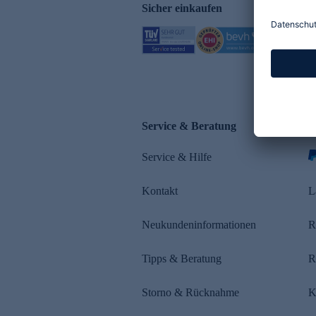
Sicher einkaufen
Service & Beratung
Z
Service & Hilfe
s
Kontakt
L
Neukundeninformationen
R
Tipps & Beratung
R
Storno & Rücknahme
K