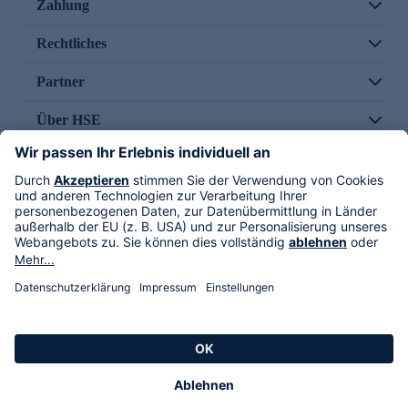
Zahlung
Rechtliches
Partner
Über HSE
Im TV
HSE International
Versand durch
Folge uns
AGB
Datenschutz
Impressum
Alle Rechte vorbehalten. Alle Preise inkl. gesetzlicher MwSt., zzgl. Versandkosten.