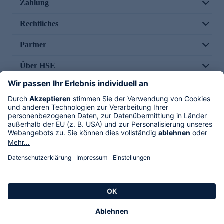
Zahlung
Rechtliches
Partner
Über HSE
Im TV
HSE International
Versand durch
Folge uns
AGB
Datenschutz
Impressum
Alle Rechte vorbehalten. Alle Preise inkl. gesetzlicher MwSt., zzgl. Versandkosten.