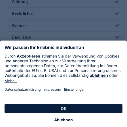
Zahlung
Rechtliches
Partner
Über HSE
Im TV
HSE International
Versand durch
Folge uns
AGB
Datenschutz
Impressum
Alle Rechte vorbehalten. Alle Preise inkl. gesetzlicher MwSt., zzgl. Versandkosten.