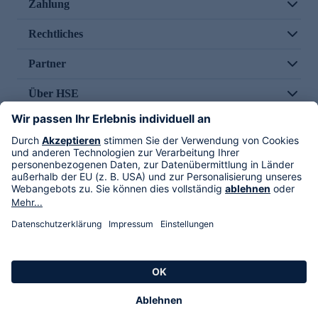
Zahlung
Rechtliches
Partner
Über HSE
Im TV
HSE International
Versand durch
Folge uns
AGB
Datenschutz
Impressum
Alle Rechte vorbehalten. Alle Preise inkl. gesetzlicher MwSt., zzgl. Versandkosten.