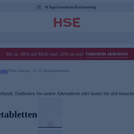
30 Tage kostenfreie Rücksendung
Gutschein aktivieren
Bis zu -60% auf Mode und -20% on top!
nden
/
Slim Intense, 2x 15 Brausetabletten
rkauft. Entdecken Sie unsere Alternativen oder lassen Sie sich benachri
etabletten