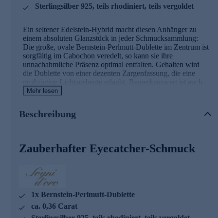
Sterlingsilber 925, teils rhodiniert, teils vergoldet
Ein seltener Edelstein-Hybrid macht diesen Anhänger zu
einem absoluten Glanzstück in jeder Schmucksammlung:
Die große, ovale Bernstein-Perlmutt-Dublette im Zentrum ist
sorgfältig im Cabochon veredelt, so kann sie ihre
unnachahmliche Präsenz optimal entfalten. Gehalten wird
die Dublette von einer dezenten Zargenfassung, die eine
großzügige Lichtausbeute erlaubt. Bemerkenswert ist auch
das moderne Anhängerdesign aus bestem Sterlingsilber 925
Mehr lesen
mit silberweiß rhodinierten und gelbgoldplattierten
Elementen. Das einzigartige Schmuckstück in kleiner
Beschreibung
Auflage kommt mit einem Silbermaster-Zertifikat zu Ihnen.
Tipp: Einen passenden Ring im selben Design finden Sie
unter der Bestellnr. 480496.
Zauberhafter Eyecatcher-Schmuck
Hinweis: Die abgebildete Kette ist nicht im Lieferumfang
enthalten. Eine passende Halskette zu diesem Anhänger
finden Sie im Kettensortiment von HSE.
Ihr Vorteil: Schmuck in geprüfter Top-
1x Bernstein-Perlmutt-Dublette
Qualität
ca. 0,36 Carat
Sterlingsilber 925, teils rhodiniert, teils vergoldet