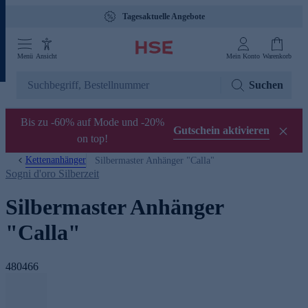
Tagesaktuelle Angebote
Menü
Ansicht
Mein Konto
Warenkorb
Suchen
Bis zu -60% auf Mode und -20%
Gutschein aktivieren
on top!
Kettenanhänger
Silbermaster Anhänger "Calla"
Sogni d'oro Silberzeit
Silbermaster Anhänger
"Calla"
480466