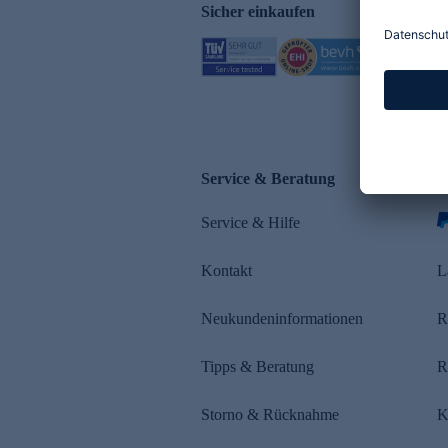
Sicher einkaufen
Service & Beratung
Z
Service & Hilfe
s
Kontakt
L
Neukundeninformationen
R
Tipps & Beratung
R
Storno & Rücknahme
K