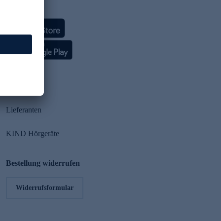
HSE App
Partner
Lieferanten
KIND Hörgeräte
Bestellung widerrufen
Widerrufsformular