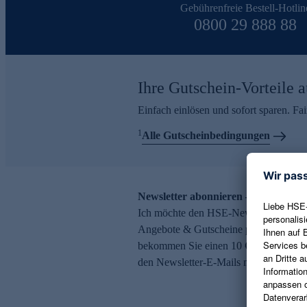
Gebührenfreie Bestell-Hotlin
0800 29 888 88
Ihre Gutschein-Vorteile a
Einfach einlösen und sofort sparen. F
1
Alle Gutscheinbedingungen
Newsletter abonnieren – 10 € Gutsch
Ich möchte den HSE-Newsletter abonni
Angebote & Gutscheine per E-Mail erh
bekommen Sie einen 10 € Gutschein. Ei
den Newsletter-E-Mails möglich.