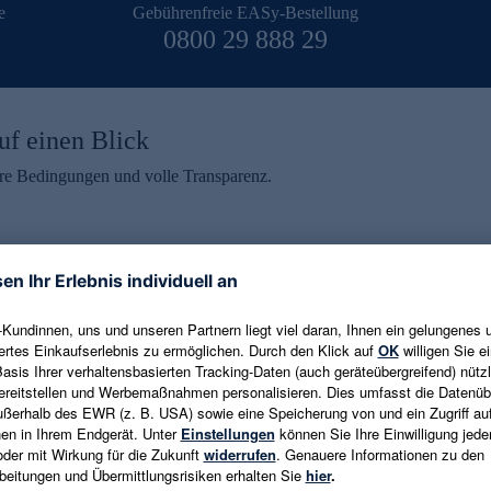
e
Gebührenfreie EASy-Bestellung
0800 29 888 29
uf einen Blick
aire Bedingungen und volle Transparenz.
ein erhalten
eren und aktuelle Trends,
E-Mail-Adresse eingeben
alten. Als Dankeschön
ne Abmeldung ist jederzeit in
Es gelten die
Datenschutzrichtlinien
un