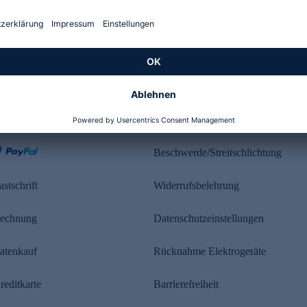
Kundenbewertung
ahlung
Rechtliches
Beschwerde/Streitschlichtung
astschrift
Widerrufsbelehrung
echnung
Datenschutzeinstellungen
atenkauf
Rücknahme Elektrogeräte
reditkarte
Barrierefreiheit