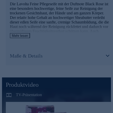
Die Lavolta Feine Pflegeseife mit der Duftnote Black Rose ist
eine besonders hochwertige, feine Seife zur Reinigung der
trockenen Gesichtshaut, der Hände und am ganzen Körper.
Der relativ hohe Gehalt an hochwertiger Sheabutter verleiht
dieser edlen Seife eine sanfte, cremige Schaumbildung, die die
Haut noch während der Reinigung rückfettet und dadurch vor
übermäßigem Feuchtigkeitsverlust schützen kann. Auch
enthaltenes Glycerin und Sonnenblumenöl spenden wertvolle
Mehr lesen
Feuchtigkeit.
Diese hochwertige Seife ist für alle Hauttypen geeignet und
verleiht ein Gefühl von purem Genuss. Sie reinigt die Haut
Maße & Details
sanft und umhüllt Hände und Körper mit dem entspannenden,
pudrig-warmen Black Rose Duft.
Trio gleich online für die Hautreinigung und -pflege
bestellen.
Produktvideo
TV-Präsentation