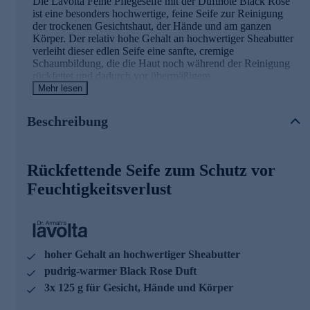
Die Lavolta Feine Pflegeseife mit der Duftnote Black Rose
ist eine besonders hochwertige, feine Seife zur Reinigung
der trockenen Gesichtshaut, der Hände und am ganzen
Körper. Der relativ hohe Gehalt an hochwertiger Sheabutter
verleiht dieser edlen Seife eine sanfte, cremige
Schaumbildung, die die Haut noch während der Reinigung
rückfettet und dadurch vor übermäßigem
Feuchtigkeitsverlust schützen kann. Auch enthaltenes
Mehr lesen
Glycerin und Sonnenblumenöl spenden wertvolle
Feuchtigkeit.
Beschreibung
Diese hochwertige Seife ist für alle Hauttypen geeignet und
verleiht ein Gefühl von purem Genuss. Sie reinigt die Haut
sanft und umhüllt Hände und Körper mit dem
Rückfettende Seife zum Schutz vor
entspannenden, pudrig-warmen Black Rose Duft.
Feuchtigkeitsverlust
Trio gleich online für die Hautreinigung und -pflege
bestellen.
hoher Gehalt an hochwertiger Sheabutter
pudrig-warmer Black Rose Duft
3x 125 g für Gesicht, Hände und Körper