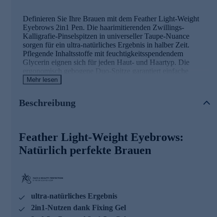
Definieren Sie Ihre Brauen mit dem Feather Light-Weight
Eyebrows 2in1 Pen. Die haarimitierenden Zwillings-
Kalligrafie-Pinselspitzen in universeller Taupe-Nuance
sorgen für ein ultra-natürliches Ergebnis in halber Zeit.
Pflegende Inhaltsstoffe mit feuchtigkeitsspendendem
Glycerin eignen sich für jeden Haut- und Haartyp. Die
ergonomisch gebogene Duo-Spitze garantiert einfache
Anwendung, während der Pinsel für kontinuierlichen
Mehr lesen
Farbflow ohne Austrocknen sorgt. Das transparente Fixing
Gel mit Micro-Bürstchen definiert und fixiert für einen
Beschreibung
gelifteten Look. Reisefreundlich und wischfest für
langanhaltende Perfektion.
Bestellen Sie jetzt gleich online für mühelos definierte
Feather Light-Weight Eyebrows:
Brauen
Natürlich perfekte Brauen
ultra-natürliches Ergebnis
2in1-Nutzen dank Fixing Gel