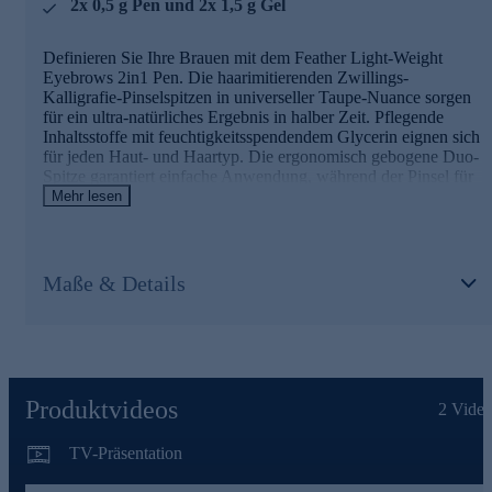
2x 0,5 g Pen und 2x 1,5 g Gel
Definieren Sie Ihre Brauen mit dem Feather Light-Weight
Eyebrows 2in1 Pen. Die haarimitierenden Zwillings-
Kalligrafie-Pinselspitzen in universeller Taupe-Nuance sorgen
für ein ultra-natürliches Ergebnis in halber Zeit. Pflegende
Inhaltsstoffe mit feuchtigkeitsspendendem Glycerin eignen sich
für jeden Haut- und Haartyp. Die ergonomisch gebogene Duo-
Spitze garantiert einfache Anwendung, während der Pinsel für
kontinuierlichen Farbflow ohne Austrocknen sorgt. Das
Mehr lesen
transparente Fixing Gel mit Micro-Bürstchen definiert und
fixiert für einen gelifteten Look. Reisefreundlich und wischfest
für langanhaltende Perfektion.
Maße & Details
Bestellen Sie jetzt gleich online für mühelos definierte
Brauen
Produktvideos
2
Video
TV-Präsentation