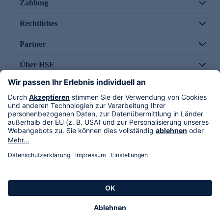
Zahlung
Rechtliches
Partner
Über HSE
Im TV
HSE International
Versand durch
Folge uns
AGB
Datenschutz
Impressum
Alle Rechte vorbehalten. Alle Preise inkl. gesetzlicher MwSt., zzgl. Versandkosten.