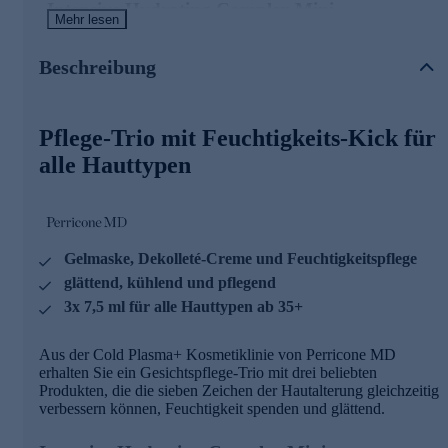
Intensive Hydrating Complex Mini
Mehr lesen
Die Wirkstoffkombination dieser Feuchtigkeitspflege
verbessert gleichzeitig sieben Zeichen der Hautalterung:
Beschreibung
Trockenheit, Stumpfheit, feine Linien, Falten,
Festigkeitsverlust, unebenmäßigen Hautton und
unebenmäßige Hautstruktur.
Pflege-Trio mit Feuchtigkeits-Kick für
Sub-D/Neck Deluxe Mini
alle Hauttypen
Die hocheffektive Feuchtigkeitscreme für Hals und
Dekolleté wurde speziell für die Hals- und Kinnpartie
entwickelt. Mit essentiellen Aminosäuren kann sie matte,
schlaffe Haut beruhigen und aufhellen. Der Wirkstoff
Gelmaske, Dekolleté-Creme und Feuchtigkeitspflege
DMAE wirkt intensiv festigend, Peptide können die
glättend, kühlend und pflegend
beanspruchte Haut am Hals stärken und verkapseltes Coffein
strafft und festigt.
3x 7,5 ml für alle Hauttypen ab 35+
Intensive Gel Mask Deluxe Mini
Aus der Cold Plasma+ Kosmetiklinie von Perricone MD
erhalten Sie ein Gesichtspflege-Trio mit drei beliebten
Schenken Sie Ihrer Haut echte Verwöhn-Momente mit der
Produkten, die die sieben Zeichen der Hautalterung gleichzeitig
Intensive Gel Mask. Das feuchtigkeitsspendende Multi-
verbessern können, Feuchtigkeit spenden und glättend.
Tasking-Kraftpaket nutzt ein patentiertes Flüssigkristall-
Verteilungssystem für eine schnellere und effektivere