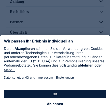
Zahlung
Rechtliches
Partner
Über HSE
Im TV
HSE International
Versand durch
Folge uns
AGB
Datenschutz
Impressum
Alle Rechte vorbehalten. Alle Preise inkl. gesetzlicher MwSt., zzgl. Versandkosten.