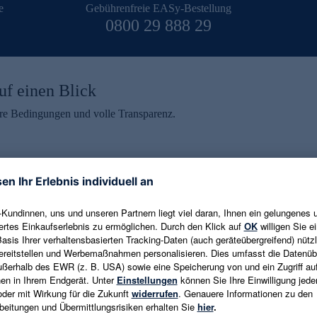
e
Gebührenfreie EASy-Bestellung
0800 29 888 29
uf einen Blick
aire Bedingungen und volle Transparenz.
ein erhalten
eren und aktuelle Trends,
E-Mail-Adresse eingeben
alten. Als Dankeschön
ne Abmeldung ist jederzeit in
Es gelten die
Datenschutzrichtlinien
un