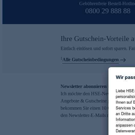
Gebührenfreie Bestell-Hotlin
0800 29 888 88
Ihre Gutschein-Vorteile a
Einfach einlösen und sofort sparen. F
1
Alle Gutscheinbedingungen
Newsletter abonnieren – 10 € Gutsch
Ich möchte den HSE-Newsletter abonni
Angebote & Gutscheine per E-Mail erh
bekommen Sie einen 10 € Gutschein. Ei
den Newsletter-E-Mails möglich.