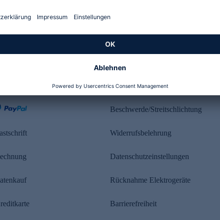
Kundenbewertung
ahlung
Rechtliches
Beschwerde/Streitschlichtung
astschrift
Widerrufsbelehrung
echnung
Datenschutzeinstellungen
atenkauf
Rücknahme Elektrogeräte
reditkarte
Barrierefreiheit