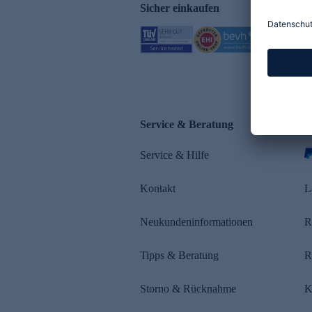
Sicher einkaufen
Service & Beratung
Z
Service & Hilfe
s
Kontakt
L
Neukundeninformationen
R
Tipps & Beratung
R
Storno & Rücknahme
K