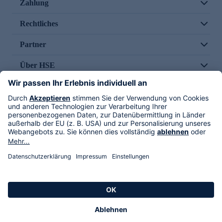
Zahlung
Rechtliches
Partner
Über HSE
Im TV
HSE International
Versand durch
Folge uns
AGB
Datenschutz
Impressum
Alle Rechte vorbehalten. Alle Preise inkl. gesetzlicher MwSt., zzgl. Versandkosten.