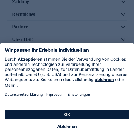
Zahlung
Rechtliches
Partner
Über HSE
Im TV
HSE International
Versand durch
Folge uns
AGB
Datenschutz
Impressum
Alle Rechte vorbehalten. Alle Preise inkl. gesetzlicher MwSt., zzgl. Versandkosten.