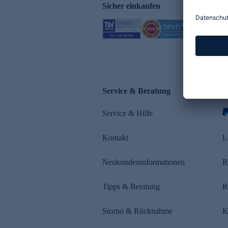
Sicher einkaufen
Service & Beratung
Z
Service & Hilfe
s
Kontakt
L
Neukundeninformationen
R
Tipps & Beratung
R
Storno & Rücknahme
K