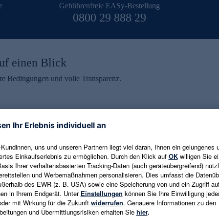
e
Gebührenfreie EASy-Bestellung
0800 29 888 29
uf einen Blick
aire Bedingungen und volle Transparenz.
ein erhalten
eren und aktuelle Trends,
E-Mail-Adresse eingeben
alten. Als Dankeschön
ne Abmeldung ist jederzeit in
Es gelten die
Datenschutzrichtlinien
un