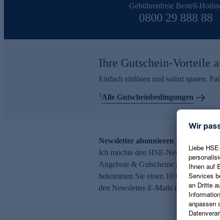
Gebührenfreie Bestell-Hotlin
0800 29 888 88
Ihre Gutschein-Vorteile a
Einfach einlösen und sofort sparen. F
1
Alle Gutscheinbedingungen
Newsletter abonnieren – 10 € Gutsch
Ich möchte den HSE-Newsletter abonni
Angebote & Gutscheine per E-Mail erh
bekommen Sie einen 10 € Gutschein. Ei
den Newsletter-E-Mails möglich.