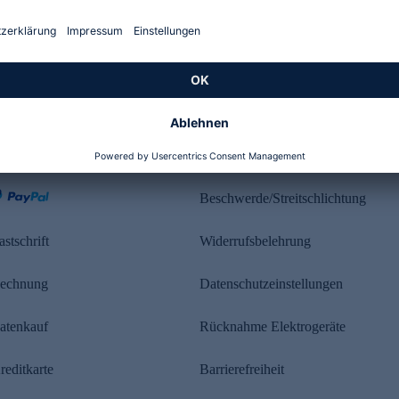
Kundenbewertung
ahlung
Rechtliches
Beschwerde/Streitschlichtung
astschrift
Widerrufsbelehrung
echnung
Datenschutzeinstellungen
atenkauf
Rücknahme Elektrogeräte
reditkarte
Barrierefreiheit