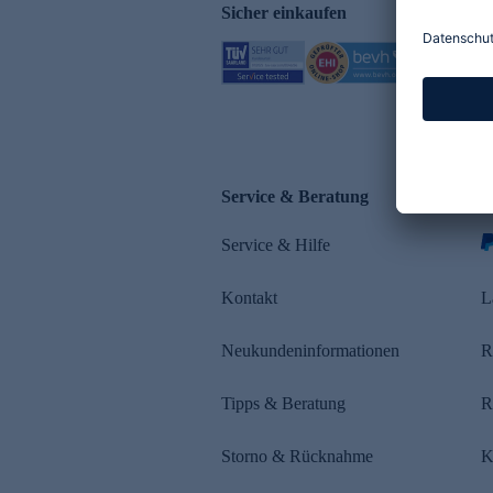
Sicher einkaufen
Service & Beratung
Z
Service & Hilfe
s
Kontakt
L
Neukundeninformationen
R
Tipps & Beratung
R
Storno & Rücknahme
K