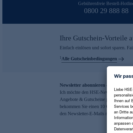
Gebührenfreie Bestell-Hotlin
0800 29 888 88
Ihre Gutschein-Vorteile a
Einfach einlösen und sofort sparen. F
1
Alle Gutscheinbedingungen
Newsletter abonnieren – 10 € Gutsch
Ich möchte den HSE-Newsletter abonni
Angebote & Gutscheine per E-Mail erh
bekommen Sie einen 10 € Gutschein. Ei
den Newsletter-E-Mails möglich.