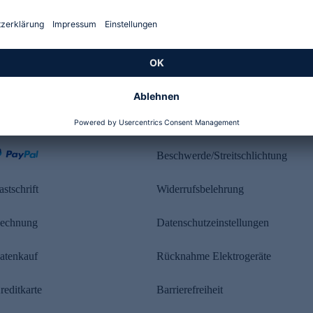
Kundenbewertung
ahlung
Rechtliches
Beschwerde/Streitschlichtung
astschrift
Widerrufsbelehrung
echnung
Datenschutzeinstellungen
atenkauf
Rücknahme Elektrogeräte
reditkarte
Barrierefreiheit