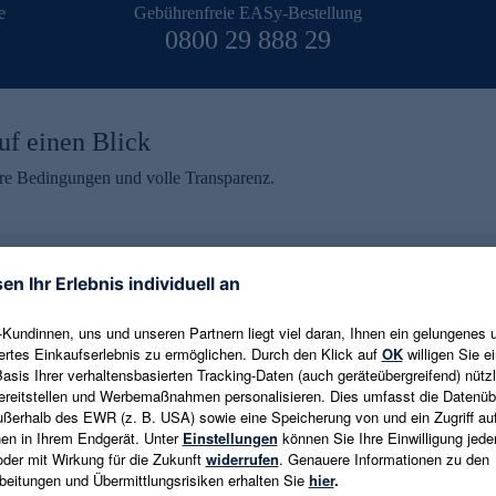
e
Gebührenfreie EASy-Bestellung
0800 29 888 29
uf einen Blick
aire Bedingungen und volle Transparenz.
ein erhalten
eren und aktuelle Trends,
E-Mail-Adresse eingeben
alten. Als Dankeschön
ne Abmeldung ist jederzeit in
Es gelten die
Datenschutzrichtlinien
un