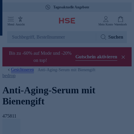
Tagesaktuelle Angebote
Menü
Ansicht
Mein Konto
Warenkorb
Suchen
Bis zu -60% auf Mode und -20%
Gutschein aktivieren
on top!
Gesichtsseren
Anti-Aging-Serum mit Bienengift
bedrop
Anti-Aging-Serum mit
Bienengift
475811