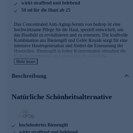
wirkt straffend und belebend
50 ml für die Haut ab 25
Das Concentrated Anti-Aging-Serum von bedrop ist eine
hochwirksame Pflege für die Haut, speziell entwickelt, um
das Hautbild zu revitalisieren und zu erneuern. Die kraftvolle
Kombination aus Bienengift und Gelée Royale sorgt für eine
intensive Hautregeneration und fördert die Erneuerung der
Hautzellen. Bienengift in hoher Konzentration stimuliert die
Kollagenproduktion und unterstützt die natürliche
Spannkraft der Haut, während Gelée Royale mit seinen
Mehr lesen
nährstoffreichen Eigenschaften die Haut pflegt und glättet.
Beschreibung
Die Hauptinhaltsstoffe und ihre Wirkung
Bienengift
, auch Apitoxin, ist eine wirkungsvolle
Natürliche Schönheitsalternative
Substanz, die von Honigbienen produziert wird. Sie wird
in speziellen Drüsen am Hinterleib der Bienen gebildet
und enthält eine komplexe Mischung aus Proteinen,
Peptiden und Enzymen wie Melittin und Phospholipase
A2. Während ein Bienenstich ein brennendes Gefühl
verursachen kann, nutzt das Bienengift in der Hautpflege
hochdosiertes Bienengift
seine kraftvollen Eigenschaften auf positive Weise.
wirkt straffend und belebend