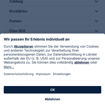
Zahlung
Rechtliches
Partner
Über HSE
Im TV
HSE International
Versand durch
Folge uns
AGB
Datenschutz
Impressum
Alle Rechte vorbehalten. Alle Preise inkl. gesetzlicher MwSt., zzgl. Versandkosten.