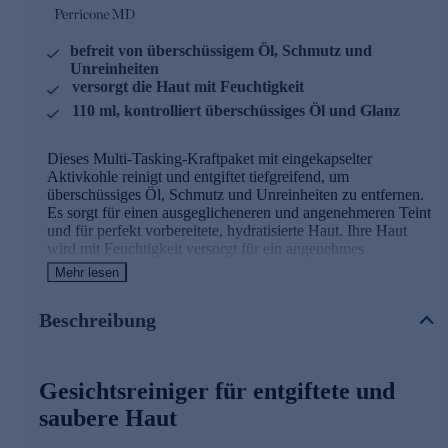
befreit von überschüssigem Öl, Schmutz und
Unreinheiten
versorgt die Haut mit Feuchtigkeit
110 ml, kontrolliert überschüssiges Öl und Glanz
Dieses Multi-Tasking-Kraftpaket mit eingekapselter
Aktivkohle reinigt und entgiftet tiefgreifend, um
überschüssiges Öl, Schmutz und Unreinheiten zu entfernen.
Es sorgt für einen ausgeglicheneren und angenehmeren Teint
und für perfekt vorbereitete, hydratisierte Haut. Ihre Haut
wird mit Feuchtigkeit versorgt für ein angenehmes
Hautgefühl.
Mehr lesen
Die Inhaltsstoffe und ihre Wirkweisen
Beschreibung
Kupfer-Tripeptid: Erfrischen & Revitalisieren:
Ein leistungsstarker, natürlich vorkommender Komplex aus
Gesichtsreiniger für entgiftete und
drei Aminosäuren hilft, trockene Haut mit Feuchtigkeit zu
saubere Haut
versorgen und sorgt für einen deutlich festeren, glatteren und
jünger aussehenden Teint im Laufe der Zeit. Dieses