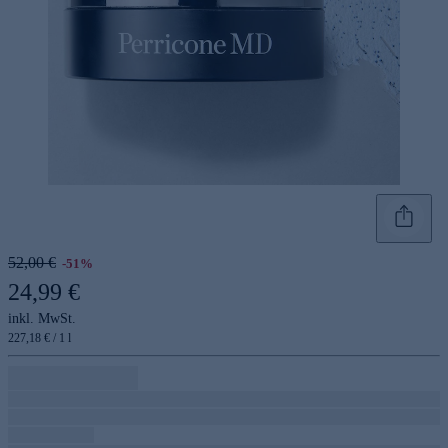
52,00 €
-51%
24,99 €
inkl. MwSt.
227,18 € / 1 l