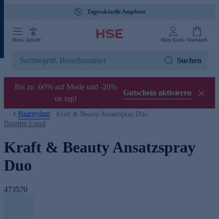
Tagesaktuelle Angebote
Menü
Ansicht
Mein Konto
Warenkorb
Suchen
Bis zu -60% auf Mode und -20%
Gutschein aktivieren
on top!
Haarstyling
Kraft & Beauty Ansatzspray Duo
Brigitte Lund
Kraft & Beauty Ansatzspray
Duo
473570