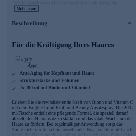
schön aussehendes Haar, sondern hilft auch dabei, die
Haarwurzeln zu nähren und zu schützen. Geben Sie Ihrem
Mehr lesen
Haar die Pflege, die es verdient. Jetzt im praktischen
Doppelpack erhältlich.
Beschreibung
Duo für rundum schönes Haar - gleich online bestellen.
Für die Kräftigung Ihres Haares
Anti-Aging für Kopfhaut und Haare
Strukturstärke und Volumen
2x 200 ml mit Biotin und Vitamin C
Erleben Sie die revitalisierende Kraft von Biotin und Vitamin C
mit dem Brigitte Lund Kraft und Beauty Ansatzspray. Die 200-
ml-Flasche enthält eine pflegende Formel, die speziell darauf
abzielt, den Haaransatz zu stärken und das vitale Wachstum der
Haare zu fördern. Bei regelmäßiger Anwendung sorgt das
Spray nicht nur für schön aussehendes Haar, sondern hilft auch
dabei, die Haarwurzeln zu nähren und zu schützen. Geben Sie