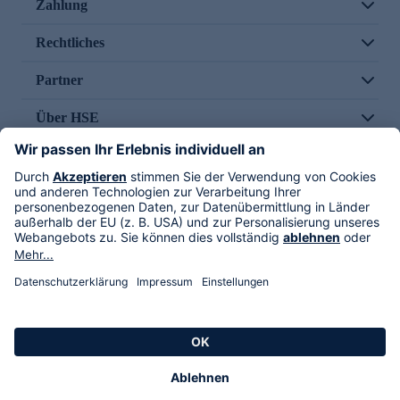
Zahlung
Rechtliches
Partner
Über HSE
Im TV
HSE International
Versand durch
Folge uns
AGB
Datenschutz
Impressum
Alle Rechte vorbehalten. Alle Preise inkl. gesetzlicher MwSt., zzgl. Versandkosten.