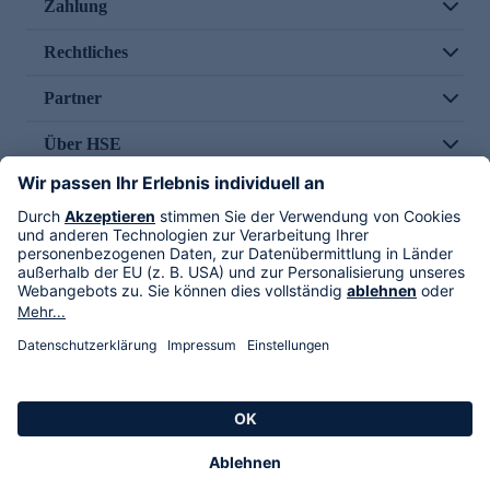
Zahlung
Rechtliches
Partner
Über HSE
Im TV
HSE International
Versand durch
Folge uns
AGB
Datenschutz
Impressum
Alle Rechte vorbehalten. Alle Preise inkl. gesetzlicher MwSt., zzgl. Versandkosten.