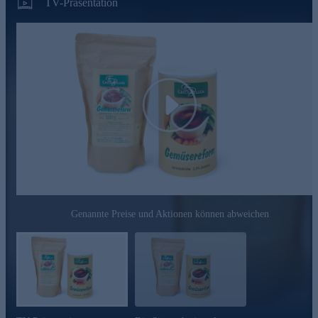
TV-Präsentation
Erich Billers Motto:
hausgemachte Klasse statt industrielle Masse
Verwendung ausschließlich natürlicher Rohstoffe und
Zutaten
Glutamat oder sonstige Geschmacksverstärker, künstliche
Farbstoffe, tierische Fette sind absolut tabu
Play
schonende Verarbeitung der weitgehend regionalen
Inhaltsstoffe
beste Qualität durch einen hohen Anteil an Handarbeit bei
der Herstellung
Jetzt online bestellen und genießen.
Genannte Preise und Aktionen können abweichen