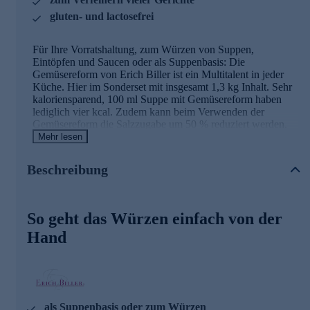
gluten- und lactosefrei
Für Ihre Vorratshaltung, zum Würzen von Suppen,
Eintöpfen und Saucen oder als Suppenbasis: Die
Gemüsereform von Erich Biller ist ein Multitalent in jeder
Küche. Hier im Sonderset mit insgesamt 1,3 kg Inhalt. Sehr
kaloriensparend, 100 ml Suppe mit Gemüsereform haben
lediglich vier kcal. Zudem kann beim Verwenden der
Gemüsereform die Salzzugabe um 50 % reduziert werden.
Ohne Zugabe von tierischen Fetten, daher auch für
Mehr lesen
Vegetarier und Veganer geeignet.
Beschreibung
Ihre Vorteile im Überblick
zum Verfeinern sämtlicher Gerichte
So geht das Würzen einfach von der
universelle Würze für Eintöpfe, Suppen, Salatsoßen,
Dips usw.
Hand
Salzzugabe kann um 50 % reduziert werden
sehr kaloriensparend
ohne tierische Fette sowie lactose- oder sojahaltige
Bestandteile
auch für Vegetarier und Veganer geeignet
als Suppenbasis oder zum Würzen