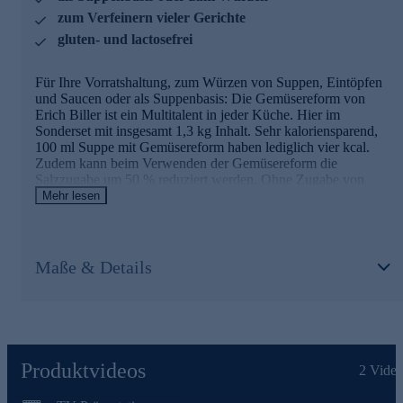
Erich Billers Motto:
zum Verfeinern vieler Gerichte
gluten- und lactosefrei
hausgemachte Klasse statt industrielle Masse
Verwendung ausschließlich natürlicher Rohstoffe und
Zutaten
Für Ihre Vorratshaltung, zum Würzen von Suppen, Eintöpfen
Glutamat oder sonstige Geschmacksverstärker,
und Saucen oder als Suppenbasis: Die Gemüsereform von
künstliche Farbstoffe, tierische Fette sind absolut tabu
Erich Biller ist ein Multitalent in jeder Küche. Hier im
schonende Verarbeitung der weitgehend regionalen
Sonderset mit insgesamt 1,3 kg Inhalt. Sehr kaloriensparend,
Inhaltsstoffe
100 ml Suppe mit Gemüsereform haben lediglich vier kcal.
beste Qualität durch einen hohen Anteil an Handarbeit
Zudem kann beim Verwenden der Gemüsereform die
bei der Herstellung
Salzzugabe um 50 % reduziert werden. Ohne Zugabe von
tierischen Fetten, daher auch für Vegetarier und Veganer
Mehr lesen
Jetzt online bestellen und genießen.
geeignet.
Ihre Vorteile im Überblick
Maße & Details
zum Verfeinern sämtlicher Gerichte
universelle Würze für Eintöpfe, Suppen, Salatsoßen, Dips
usw.
Salzzugabe kann um 50 % reduziert werden
sehr kaloriensparend
ohne tierische Fette sowie lactose- oder sojahaltige
Produktvideos
2
Video
Bestandteile
auch für Vegetarier und Veganer geeignet