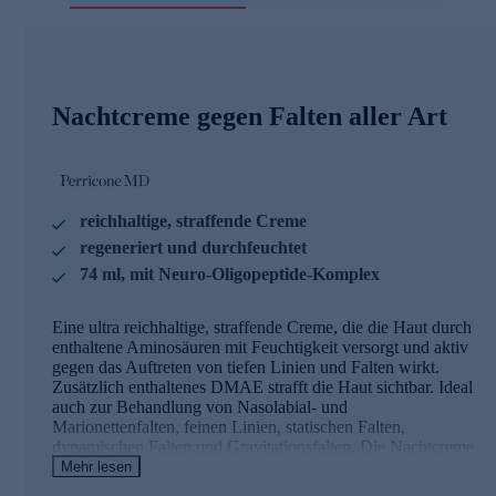
Nachtcreme gegen Falten aller Art
reichhaltige, straffende Creme
regeneriert und durchfeuchtet
74 ml, mit Neuro-Oligopeptide-Komplex
Eine ultra reichhaltige, straffende Creme, die die Haut durch
enthaltene Aminosäuren mit Feuchtigkeit versorgt und aktiv
gegen das Auftreten von tiefen Linien und Falten wirkt.
Zusätzlich enthaltenes DMAE strafft die Haut sichtbar. Ideal
auch zur Behandlung von Nasolabial- und
Marionettenfalten, feinen Linien, statischen Falten,
dynamischen Falten und Gravitationsfalten. Die Nachtcreme
sorgt für eine sichtbare Steigerung von Ausstrahlung und
Mehr lesen
Glanz. Sie verbessert das Aussehen von Hautelastizität,