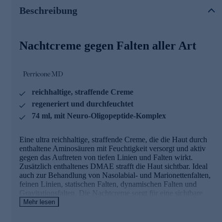
Spannkraft und Textur. Ihre Haut wird regeneriert und gut
Beschreibung
durchfeuchtet.
Die Inhaltsstoffe und ihre Wirkweisen
Nachtcreme gegen Falten aller Art
Neuro-Oligopeptide-Komplex
Er verbindet Hautzellen an der Oberfläche , um Falten
entgegenzuwirken. Ein kraftvoller, proteinähnlicher
Baukasten bietet das ultimative sichtbare Gegenmittel, um
reichhaltige, straffende Creme
dem Erscheinungsbild von Falten, schlaffer, fahler und
regeneriert und durchfeuchtet
verfärbter Haut entgegenzuwirken.
74 ml, mit Neuro-Oligopeptide-Komplex
DMAE
Eine ultra reichhaltige, straffende Creme, die die Haut durch
DMAE hilft mit der Zeit, schlaffe Haut zu liften. Schnell und
enthaltene Aminosäuren mit Feuchtigkeit versorgt und aktiv
einfach aufgenommen,hilft es, die Haut aufzupolstern und
gegen das Auftreten von tiefen Linien und Falten wirkt.
unterstützt die Oberflächenstruktur. DMAE unterstützt den
Zusätzlich enthaltenes DMAE strafft die Haut sichtbar. Ideal
natürlichen Reparaturzyklus des Körpers, um die Haut zu
auch zur Behandlung von Nasolabial- und Marionettenfalten,
verjüngen und Nacht für Nacht sichtbare Ergebnisse zu
feinen Linien, statischen Falten, dynamischen Falten und
liefern.
Gravitationsfalten. Die Nachtcreme sorgt für eine sichtbare
Steigerung von Ausstrahlung und Glanz. Sie verbessert das
Mehr lesen
Aminosäuren
Aussehen von Hautelastizität, Spannkraft und Textur. Ihre Haut
wird regeneriert und gut durchfeuchtet.