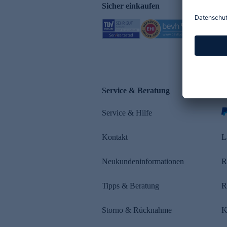
Sicher einkaufen
Service & Beratung
Z
Service & Hilfe
s
Kontakt
L
Neukundeninformationen
R
Tipps & Beratung
R
Storno & Rücknahme
K