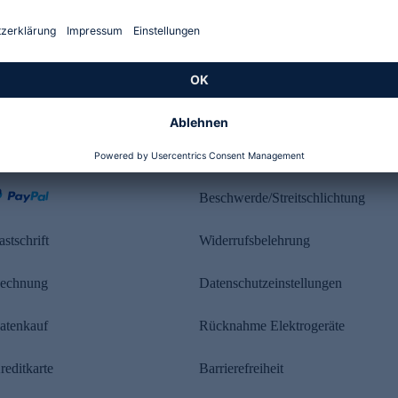
Kundenbewertung
ahlung
Rechtliches
Beschwerde/Streitschlichtung
astschrift
Widerrufsbelehrung
echnung
Datenschutzeinstellungen
atenkauf
Rücknahme Elektrogeräte
reditkarte
Barrierefreiheit