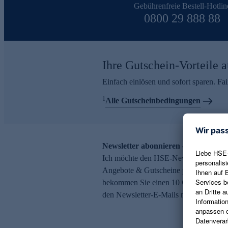
Gebührenfreie Bestell-Hotlin
0800 29 888 88
Ihre Gutschein-Vorteile a
Einfach einlösen und sofort sparen. F
1
Alle Gutscheinbedingungen
Newsletter abonnieren – 10 € Gutsch
Ich möchte den HSE-Newsletter abonni
Angebote & Gutscheine per E-Mail erh
bekommen Sie einen 10 € Gutschein. Ei
den Newsletter-E-Mails möglich.