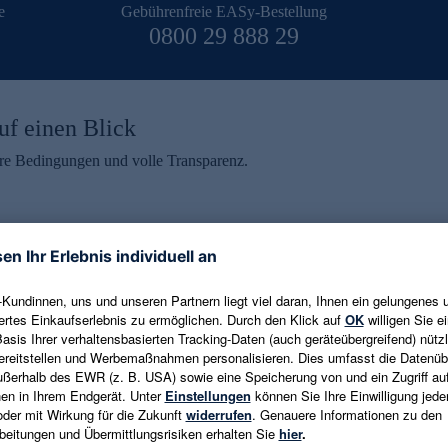
e
Gebührenfreie EASy-Bestellung
0800 29 888 29
uf einen Blick
aire Bedingungen und volle Transparenz.
ein erhalten
eren und aktuelle Trends,
E-Mail-Adresse eingeben
alten. Als Dankeschön
ne Abmeldung ist jederzeit in
Es gelten die
Datenschutzrichtlinien
un