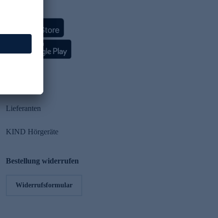
HSE App
Partner
Lieferanten
KIND Hörgeräte
Bestellung widerrufen
Widerrufsformular